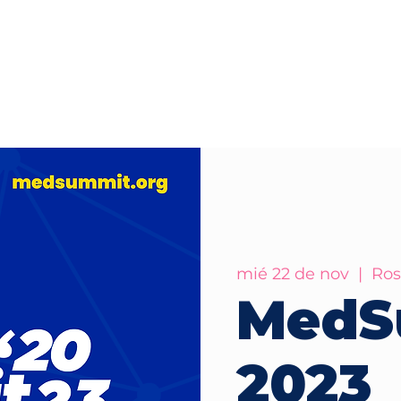
Inicio
Memoria
Pre-Re
mié 22 de nov
  |  
Ros
MedS
2023