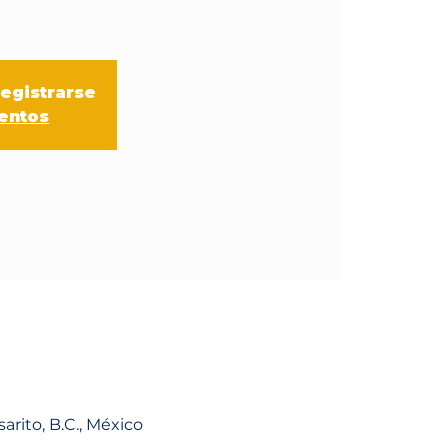
registrarse
ventos
arito, B.C., México