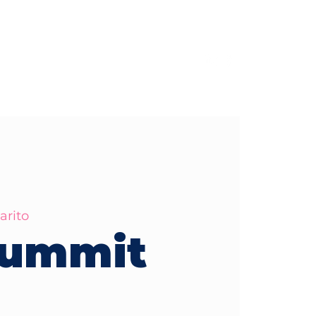
gistro MedSummit 2026
arito
ummit